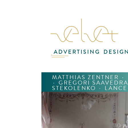
ADVERTISING
DESIG
MATTHIAS ZENTNER
·
·
GREGORI SAAVEDR
STEKOLENKO
·
LANCE